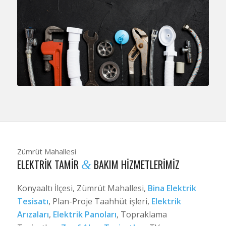
Zümrüt Mahallesi
ELEKTRIK TAMIR
BAKIM HIZMETLERIMIZ
&
Konyaaltı İlçesi, Zümrüt Mahallesi,
Bina Elektrik
Tesisatı
, Plan-Proje Taahhüt işleri,
Elektrik
Arızaları
,
Elektrik Panoları
, Topraklama