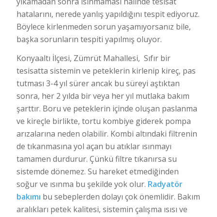
yıkamadan sonra ısınmaması halinde tesisat
hatalarını, nerede yanlış yapıldığını tespit ediyoruz.
Böylece kirlenmeden sorun yaşamıyorsanız bile,
başka sorunların tespiti yapılmış oluyor.
Konyaaltı İlçesi, Zümrüt Mahallesi, Sıfır bir
tesisatta sistemin ve peteklerin kirlenip kireç, pas
tutması 3-4 yıl sürer ancak bu süreyi aştıktan
sonra, her 2 yılda bir veya her yıl mutlaka bakım
şarttır. Boru ve peteklerin içinde oluşan paslanma
ve kireçle birlikte, tortu kombiye giderek pompa
arızalarına neden olabilir. Kombi altındaki filtrenin
de tıkanmasına yol açan bu atıklar ısınmayı
tamamen durdurur. Çünkü filtre tıkanırsa su
sistemde dönemez. Su hareket etmediğinden
soğur ve ısınma bu şekilde yok olur.
Radyatör
bakımı
bu sebeplerden dolayı çok önemlidir. Bakım
aralıkları petek kalitesi, sistemin çalışma ısısı ve