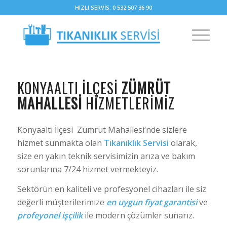
HIZLI SERVİS: 0 532 507 36 90
KONYAALTI İLÇESI
ZÜMRÜT
MAHALLESI
HIZMETLERIMIZ
Konyaaltı İlçesi Zümrüt Mahallesi‘nde sizlere
hizmet sunmakta olan
Tıkanıklık Servisi
olarak,
size en yakın teknik servisimizin arıza ve bakım
sorunlarına 7/24 hizmet vermekteyiz.
Sektörün en kaliteli ve profesyonel cihazları ile siz
değerli müşterilerimize
en uygun fiyat garantisi
ve
profeyonel işçilik
ile modern çözümler sunarız.