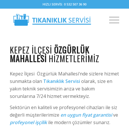
HIZLI SERVİS: 0 532 507 36 90
KEPEZ İLÇESI
ÖZGÜRLÜK
MAHALLESI
HIZMETLERIMIZ
Kepez İlçesi Özgürlük Mahallesi‘nde sizlere hizmet
sunmakta olan
Tıkanıklık Servisi
olarak, size en
yakın teknik servisimizin arıza ve bakım
sorunlarına 7/24 hizmet vermekteyiz.
Sektörün en kaliteli ve profesyonel cihazları ile siz
değerli müşterilerimize
en uygun fiyat garantisi
ve
profeyonel işçilik
ile modern çözümler sunarız.