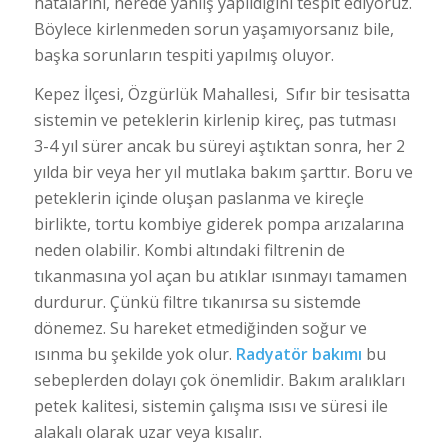
hatalarını, nerede yanlış yapıldığını tespit ediyoruz.
Böylece kirlenmeden sorun yaşamıyorsanız bile,
başka sorunların tespiti yapılmış oluyor.
Kepez İlçesi, Özgürlük Mahallesi, Sıfır bir tesisatta
sistemin ve peteklerin kirlenip kireç, pas tutması
3-4 yıl sürer ancak bu süreyi aştıktan sonra, her 2
yılda bir veya her yıl mutlaka bakım şarttır. Boru ve
peteklerin içinde oluşan paslanma ve kireçle
birlikte, tortu kombiye giderek pompa arızalarına
neden olabilir. Kombi altındaki filtrenin de
tıkanmasına yol açan bu atıklar ısınmayı tamamen
durdurur. Çünkü filtre tıkanırsa su sistemde
dönemez. Su hareket etmediğinden soğur ve
ısınma bu şekilde yok olur.
Radyatör bakımı
bu
sebeplerden dolayı çok önemlidir. Bakım aralıkları
petek kalitesi, sistemin çalışma ısısı ve süresi ile
alakalı olarak uzar veya kısalır.