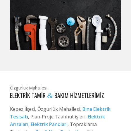
Özgürlük Mahallesi
ELEKTRIK TAMIR
BAKIM HIZMETLERIMIZ
&
Kepez İlçesi, Özgürlük Mahallesi,
Bina Elektrik
Tesisatı
, Plan-Proje Taahhüt işleri,
Elektrik
Arızaları
,
Elektrik Panoları
, Topraklama